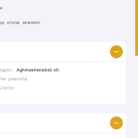
м.
и, отели, кемпинг.
Адрес:
Aghmashenebeli str.
Тип ремонта:
Статус: