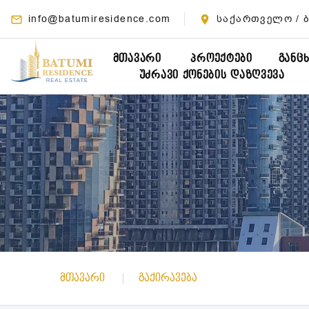
info@batumiresidence.com
საქართველო / ბ
ᲛᲗᲐᲕᲐᲠᲘ
ᲞᲠᲝᲔᲥᲢᲔᲑᲘ
ᲒᲐᲜᲪ
ᲣᲫᲠᲐᲕᲘ ᲥᲝᲜᲔᲑᲘᲡ ᲓᲐᲖᲦᲕᲔᲕᲐ
მთავარი
გაქირავება