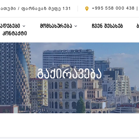
+995 558 000 438 
ათუმი / ფარნავაზ მეფე 131
ᲮᲐᲓᲔᲑᲔᲑᲘ
ᲛᲝᲛᲡᲐᲮᲣᲠᲔᲑᲐ
ᲩᲕᲔᲜ ᲨᲔᲡᲐᲮᲔᲑ
ᲙᲝᲜᲢᲐᲥᲢᲘ
გაქირავება