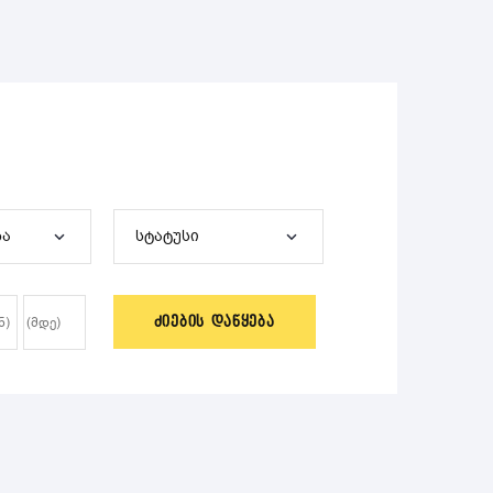
ჩა
სტატუსი
ᲫᲘᲔᲑᲘᲡ ᲓᲐᲬᲧᲔᲑᲐ