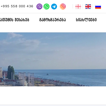
| +995 558 000 436
ᲑᲐᲗᲣᲛᲘᲡ ᲨᲔᲡᲐᲮᲔᲑ
ᲒᲐᲛᲝᲮᲛᲐᲣᲠᲔᲑᲐ
ᲡᲘᲐᲮᲚᲔᲔᲑᲘ