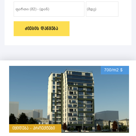
ᲫᲘᲔᲑᲘᲡ ᲓᲐᲬᲧᲔᲑᲐ
700/m2 $
იყიდება - პროექტები